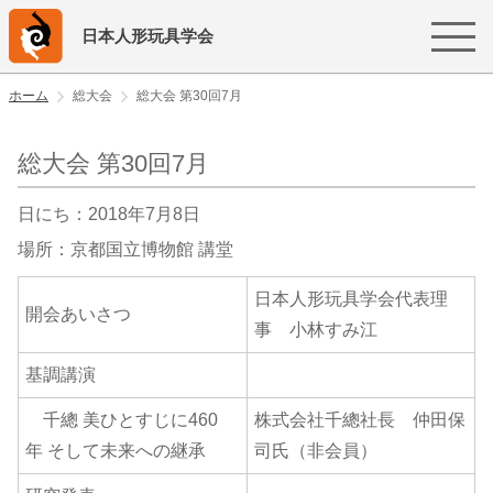
日本人形玩具学会
ホーム
総大会
総大会 第30回7月
総大会 第30回7月
日にち：2018年7月8日
場所：京都国立博物館 講堂
日本人形玩具学会代表理
開会あいさつ
事 小林すみ江
基調講演
千總 美ひとすじに460
株式会社千總社長 仲田保
年 そして未来への継承
司氏（非会員）