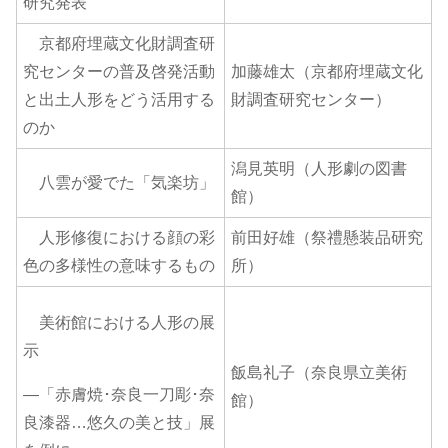
研究発表
京都府埋蔵文化財調査研
究センターの普及啓発活動
加藤雄太（京都府埋蔵文化
と出土人形をどう活用する
財調査研究センター）
のか
潟見英明（人形劇の図書
八雲が愛でた「気楽坊」
館）
人形修復における顔の彩
前田好雄（祭禮懸装品研究
色の多様性の意味するもの
所）
美術館における人形の展
示
飯島礼子（奈良県立美術
―「赤膚焼･奈良一刀彫･奈
館）
良漆器…悠久の美と技」展