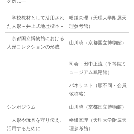
を例に―
学校教材として活用され
幡鎌真理（天理大学附属天
た人形－井上式地歴標本－
理参考館）
京都国立博物館における
山川暁（京都国立博物館）
人形コレクションの形成
司会：田中正流（平等院ミ
ュージアム鳳翔館）
パネリスト（順不同・会員
敬称略）
シンポジウム
山川暁（京都国立博物館）
人形や玩具を守り伝え、
幡鎌真理（天理大学附属天
活用するために
理参考館）